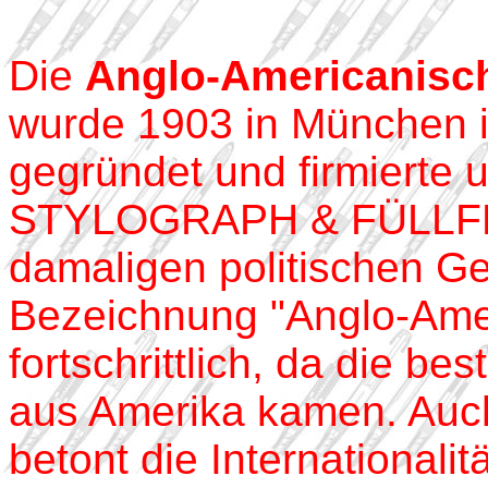
Die
Anglo-Americanisch
wurde 1903 in München in
gegründet und firmierte 
STYLOGRAPH & FÜLLF
damaligen politischen G
Bezeichnung "Anglo-Amer
fortschrittlich, da die be
aus Amerika kamen. Auch
betont die Internationalitä