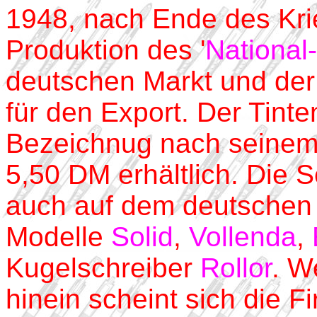
1948, nach Ende des Kri
Produktion des '
National
deutschen Markt und der 
für den Export. Der Tinte
Bezeichnug nach seinem L
5,50 DM erhältlich. Die 
auch auf dem deutschen M
Modelle
Solid
,
Vollenda
,
Kugelschreiber
Rollor
. W
hinein scheint sich die F