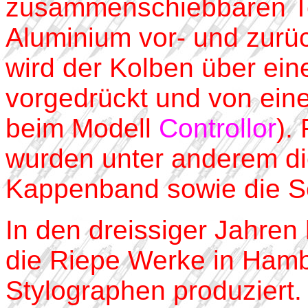
zusammenschiebbaren T
Aluminium vor- und zurü
wird der Kolben über ein
vorgedrückt und von ein
beim Modell
Controllor
).
wurden unter anderem di
Kappenband sowie die Ser
In den dreissiger Jahren
die Riepe Werke in Hamb
Stylographen produziert.