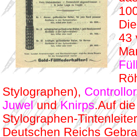
100
Die
43 
Ma
Fül
Röh
Stylographen),
Controllor
Juwel
und
Knirps
.Auf di
Stylographen-Tintenleite
Deutschen Reichs Gebr