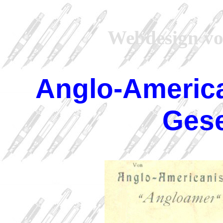
Webdesign vo
Anglo-America
Gese