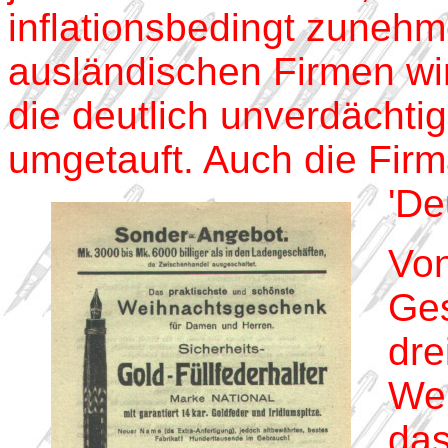
inflationsbedingt zune
ausländischen Firmen wi
die deutlich unverdächt
umgetauft. Auch die Firm
'De
Von
Ges
dre
Wer
das