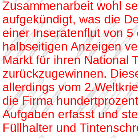
Zusammenarbeit wohl se
aufgekündigt, was die De
einer Inseratenflut von 5
halbseitigen Anzeigen ve
Markt für ihren National 
zurückzugewinnen. Dies
allerdings vom 2.Weltkrie
die Firma hundertprozenti
Aufgaben erfasst und ste
Füllhalter und Tintenschr