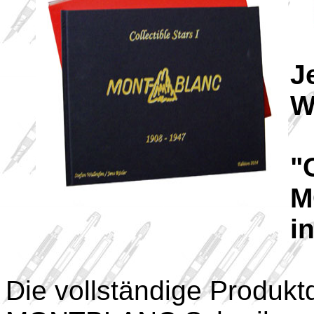
J
W
"C
M
i
Die vollständige Produkt